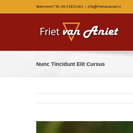
Reserveren? Tel. 06-53831465
|
info@frietvananiet.nl
Nunc Tincidunt Elit Cursus
View
Larger