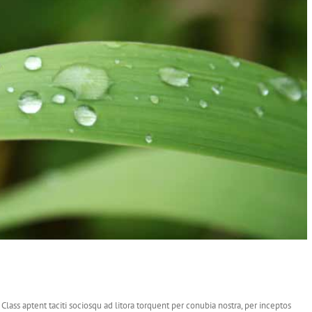
 Class aptent taciti sociosqu ad litora torquent per conubia nostra, per inceptos