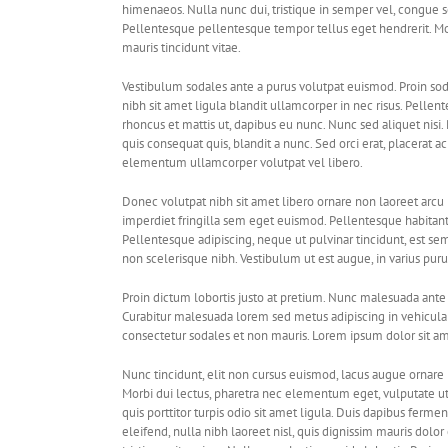
himenaeos. Nulla nunc dui, tristique in semper vel, congue sed
Pellentesque pellentesque tempor tellus eget hendrerit. Mor
mauris tincidunt vitae.
Vestibulum sodales ante a purus volutpat euismod. Proin sod
nibh sit amet ligula blandit ullamcorper in nec risus. Pellen
rhoncus et mattis ut, dapibus eu nunc. Nunc sed aliquet nis
quis consequat quis, blandit a nunc. Sed orci erat, placerat ac
elementum ullamcorper volutpat vel libero.
Donec volutpat nibh sit amet libero ornare non laoreet arcu 
imperdiet fringilla sem eget euismod. Pellentesque habitant
Pellentesque adipiscing, neque ut pulvinar tincidunt, est sem
non scelerisque nibh. Vestibulum ut est augue, in varius puru
Proin dictum lobortis justo at pretium. Nunc malesuada ante 
Curabitur malesuada lorem sed metus adipiscing in vehicu
consectetur sodales et non mauris. Lorem ipsum dolor sit ame
Nunc tincidunt, elit non cursus euismod, lacus augue ornare 
Morbi dui lectus, pharetra nec elementum eget, vulputate ut 
quis porttitor turpis odio sit amet ligula. Duis dapibus ferm
eleifend, nulla nibh laoreet nisl, quis dignissim mauris dolor 