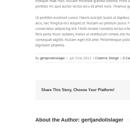
tristique vitae risus. Nullam molestie gravida lobortis. Proin ut
porttitor mi, quis auctor lectus arcu sit amet nunc. Vivamus g
Ut porttitor euismod cursus. Mauris suscipit, turpis ut dapibus
arcu, nec fringilla orci aliquet ut. Nullam eu pretium puru
consectetur adipiscing elit. Morbi ornare convallis lectus a f
felis porta. Nunc sodales, metus ut vestibulum ornare, est ma
consequat sagittis. Nullam eget elit ante. Pellentesque jus
dignissim pharetra.
By
gertjandolislager
|
juli 31st, 2012
|
Creative
,
Design
|
0 C
Share This Story, Choose Your Platform!
About the Author:
gertjandolislager