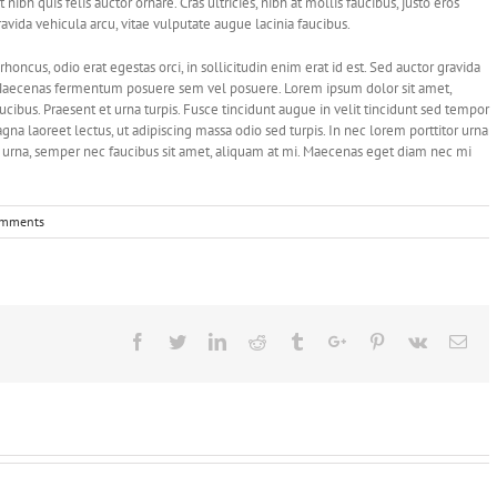
 nibh quis felis auctor ornare. Cras ultricies, nibh at mollis faucibus, justo eros
ravida vehicula arcu, vitae vulputate augue lacinia faucibus.
 rhoncus, odio erat egestas orci, in sollicitudin enim erat id est. Sed auctor gravida
s. Maecenas fermentum posuere sem vel posuere. Lorem ipsum dolor sit amet,
aucibus. Praesent et urna turpis. Fusce tincidunt augue in velit tincidunt sed tempor
gna laoreet lectus, ut adipiscing massa odio sed turpis. In nec lorem porttitor urna
to urna, semper nec faucibus sit amet, aliquam at mi. Maecenas eget diam nec mi
omments
Facebook
Twitter
Linkedin
Reddit
Tumblr
Google+
Pinterest
Vk
Ema