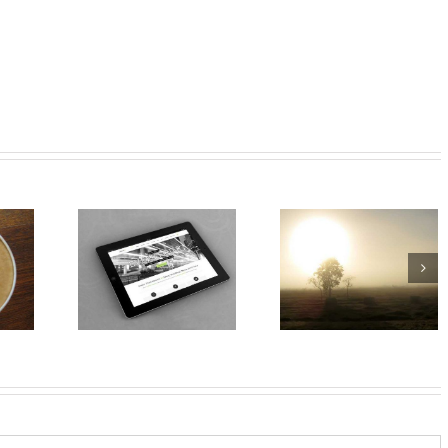
ent Taciti
Nullam Vitae Nibh
Proin Sodales
 Litora
Un Odiosters
Quam Nec Sollic