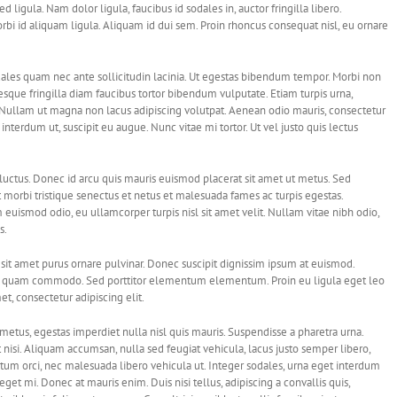
 ligula. Nam dolor ligula, faucibus id sodales in, auctor fringilla libero.
bi id aliquam ligula. Aliquam id dui sem. Proin rhoncus consequat nisl, eu ornare
ales quam nec ante sollicitudin lacinia. Ut egestas bibendum tempor. Morbi non
tesque fringilla diam faucibus tortor bibendum vulputate. Etiam turpis urna,
i. Nullam ut magna non lacus adipiscing volutpat. Aenean odio mauris, consectetur
 interdum ut, suscipit eu augue. Nunc vitae mi tortor. Ut vel justo quis lectus
luctus. Donec id arcu quis mauris euismod placerat sit amet ut metus. Sed
 morbi tristique senectus et netus et malesuada fames ac turpis egestas.
 euismod odio, eu ullamcorper turpis nisl sit amet velit. Nullam vitae nibh odio,
s.
sit amet purus ornare pulvinar. Donec suscipit dignissim ipsum at euismod.
la quam commodo. Sed porttitor elementum elementum. Proin eu ligula eget leo
t, consectetur adipiscing elit.
metus, egestas imperdiet nulla nisl quis mauris. Suspendisse a pharetra urna.
nisi. Aliquam accumsan, nulla sed feugiat vehicula, lacus justo semper libero,
entum orci, nec malesuada libero vehicula ut. Integer sodales, urna eget interdum
eget mi. Donec at mauris enim. Duis nisi tellus, adipiscing a convallis quis,