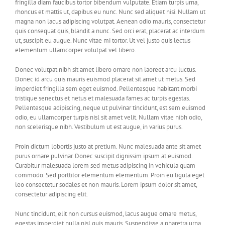
fringilla diam faucibus tortor bibendum vulputate. Etiam turpis urna,
rhoncus et mattis ut, dapibus eu nunc. Nunc sed aliquet nisi. Nullam ut
magna non lacus adipiscing volutpat. Aenean odio mauris, consectetur
quis consequat quis, blandit a nunc. Sed orci erat, placerat ac interdum
ut, suscipit eu augue. Nunc vitae mi tortor. Ut vel justo quis lectus
elementum ullamcorper volutpat vel libero.
Donec volutpat nibh sit amet libero ornare non laoreet arcu luctus.
Donec id arcu quis mauris euismod placerat sit amet ut metus. Sed
imperdiet fringilla sem eget euismod. Pellentesque habitant morbi
tristique senectus et netus et malesuada fames ac turpis egestas.
Pellentesque adipiscing, neque ut pulvinar tincidunt, est sem euismod
odio, eu ullamcorper turpis nisl sit amet velit. Nullam vitae nibh odio,
non scelerisque nibh. Vestibulum ut est augue, in varius purus.
Proin dictum lobortis justo at pretium. Nunc malesuada ante sit amet
purus ornare pulvinar. Donec suscipit dignissim ipsum at euismod.
Curabitur malesuada lorem sed metus adipiscing in vehicula quam
commodo. Sed porttitor elementum elementum. Proin eu ligula eget
leo consectetur sodales et non mauris. Lorem ipsum dolor sit amet,
consectetur adipiscing elit.
Nunc tincidunt, elit non cursus euismod, lacus augue ornare metus,
egestas imperdiet nulla nisl quis mauris. Suspendisse a pharetra urna.