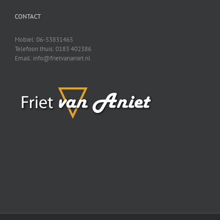
CONTACT
Mobiel: 06-53831465
Telefoon thuis: 0183 402386
Email: info@frietvananiet.nl