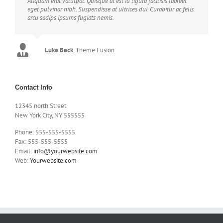
Aliquam erat volutpat. Quisque at est id ligula facilisis laoreet
eget pulvinar nibh. Suspendisse at ultrices dui. Curabitur ac felis
arcu sadips ipsums fugiats nemis.
Luke Beck
,
Theme Fusion
Contact Info
12345 north Street
New York City, NY 555555
Phone: 555-555-5555
Fax: 555-555-5555
Email:
info@yourwebsite.com
Web:
Yourwebsite.com