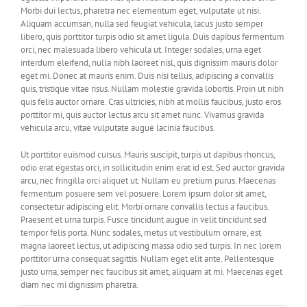
Morbi dui lectus, pharetra nec elementum eget, vulputate ut nisi.
Aliquam accumsan, nulla sed feugiat vehicula, lacus justo semper
libero, quis porttitor turpis odio sit amet ligula. Duis dapibus fermentum
orci, nec malesuada libero vehicula ut. Integer sodales, urna eget
interdum eleifend, nulla nibh laoreet nisl, quis dignissim mauris dolor
eget mi. Donec at mauris enim. Duis nisi tellus, adipiscing a convallis
quis, tristique vitae risus. Nullam molestie gravida lobortis. Proin ut nibh
quis felis auctor ornare. Cras ultricies, nibh at mollis faucibus, justo eros
porttitor mi, quis auctor lectus arcu sit amet nunc. Vivamus gravida
vehicula arcu, vitae vulputate augue lacinia faucibus.
Ut porttitor euismod cursus. Mauris suscipit, turpis ut dapibus rhoncus,
odio erat egestas orci, in sollicitudin enim erat id est. Sed auctor gravida
arcu, nec fringilla orci aliquet ut. Nullam eu pretium purus. Maecenas
fermentum posuere sem vel posuere. Lorem ipsum dolor sit amet,
consectetur adipiscing elit. Morbi ornare convallis lectus a faucibus.
Praesent et urna turpis. Fusce tincidunt augue in velit tincidunt sed
tempor felis porta. Nunc sodales, metus ut vestibulum ornare, est
magna laoreet lectus, ut adipiscing massa odio sed turpis. In nec lorem
porttitor urna consequat sagittis. Nullam eget elit ante. Pellentesque
justo urna, semper nec faucibus sit amet, aliquam at mi. Maecenas eget
diam nec mi dignissim pharetra.