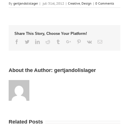
By
gertjandolislager
|
juli 31st, 2012
|
Creative
,
Design
|
0 Comments
Share This Story, Choose Your Platform!
Facebook
Twitter
Linkedin
Reddit
Tumblr
Google+
Pinterest
Vk
Email
About the Author:
gertjandolislager
Related Posts