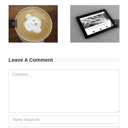
Class Aptent Taciti
Nullam Vitae Nibh Un
Soci Ad Litora
Odiosters
Leave A Comment
Comment