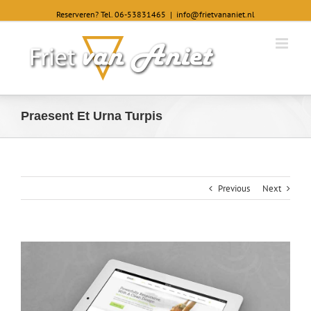
Reserveren? Tel. 06-53831465
|
info@frietvananiet.nl
Praesent Et Urna Turpis
Previous
Next
View
Larger
Image