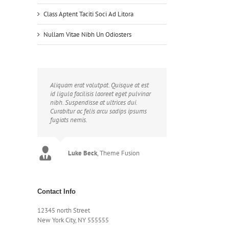
Class Aptent Taciti Soci Ad Litora
lit
Nullam Vitae Nibh Un Odiosters
Aliquam erat volutpat. Quisque at est
id ligula facilisis laoreet eget pulvinar
nibh. Suspendisse at ultrices dui.
Curabitur ac felis arcu sadips ipsums
fugiats nemis.
Luke Beck
,
Theme Fusion
Contact Info
12345 north Street
New York City, NY 555555