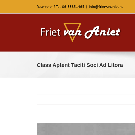
Reserveren? Tel. 06-53831465
|
info@frietvananiet.nl
Class Aptent Taciti Soci Ad Litora
View
Larger