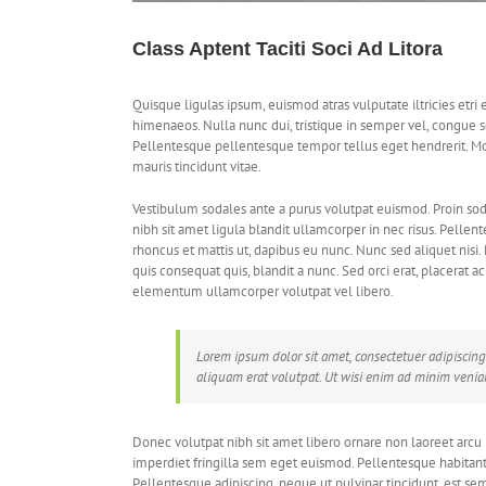
Class Aptent Taciti Soci Ad Litora
Quisque ligulas ipsum, euismod atras vulputate iltricies etri e
himenaeos. Nulla nunc dui, tristique in semper vel, congue sed
Pellentesque pellentesque tempor tellus eget hendrerit. Mor
mauris tincidunt vitae.
Vestibulum sodales ante a purus volutpat euismod. Proin sod
nibh sit amet ligula blandit ullamcorper in nec risus. Pellen
rhoncus et mattis ut, dapibus eu nunc. Nunc sed aliquet nis
quis consequat quis, blandit a nunc. Sed orci erat, placerat ac
elementum ullamcorper volutpat vel libero.
Lorem ipsum dolor sit amet, consectetuer adipisci
aliquam erat volutpat. Ut wisi enim ad minim veniam
Donec volutpat nibh sit amet libero ornare non laoreet arcu 
imperdiet fringilla sem eget euismod. Pellentesque habitant
Pellentesque adipiscing, neque ut pulvinar tincidunt, est sem