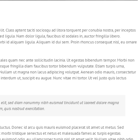
lit. Class aptent taciti sociosqu ad litora torquent per conubia nostra, per inceptos
 ligula. Nam dolor ligula, faucibus id sodales in, auctor fringilla libero.
bi id aliquam ligula. Aliquam id dui sem. Proin rhoncus consequat nisl, eu ornare
ales quam nec ante sollicitudin lacinia. Ut egestas bibendum tempor. Morbi non
tesque fringilla diam faucibus tortor bibendum vulputate. Etiam turpis urna,
i. Nullam ut magna non lacus adipiscing volutpat. Aenean odio mauris, consectetur
 interdum ut, suscipit eu augue. Nunc vitae mi tortor. Ut vel justo quis lectus
ng elit, sed diam nonummy nibh euismod tincidunt ut laoreet dolore magna
, quis nostrud exercitation.
luctus. Donec id arcu quis mauris euismod placerat sit amet ut metus. Sed
 morbi tristique senectus et netus et malesuada fames ac turpis egestas.
 euismod odio, eu ullamcorper turpis nisl sit amet velit. Nullam vitae nibh odio,