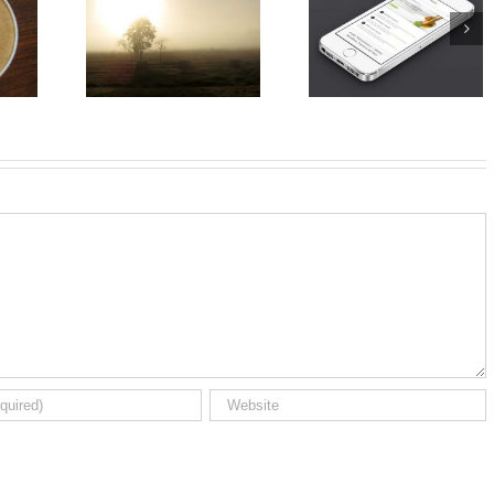
itae Nibh
Proin Sodales
Nunc Tincidunt E
osters
Quam Nec Sollicit
Cursus