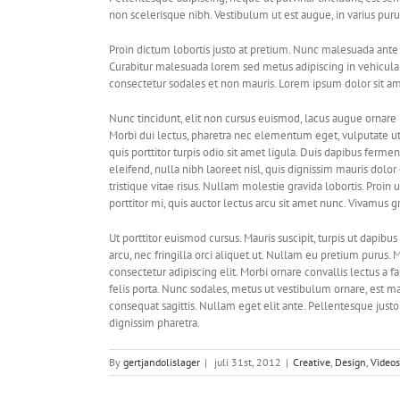
non scelerisque nibh. Vestibulum ut est augue, in varius puru
Proin dictum lobortis justo at pretium. Nunc malesuada ante 
Curabitur malesuada lorem sed metus adipiscing in vehicu
consectetur sodales et non mauris. Lorem ipsum dolor sit ame
Nunc tincidunt, elit non cursus euismod, lacus augue ornare 
Morbi dui lectus, pharetra nec elementum eget, vulputate ut 
quis porttitor turpis odio sit amet ligula. Duis dapibus ferm
eleifend, nulla nibh laoreet nisl, quis dignissim mauris dolor 
tristique vitae risus. Nullam molestie gravida lobortis. Proin ut
porttitor mi, quis auctor lectus arcu sit amet nunc. Vivamus g
Ut porttitor euismod cursus. Mauris suscipit, turpis ut dapibus
arcu, nec fringilla orci aliquet ut. Nullam eu pretium puru
consectetur adipiscing elit. Morbi ornare convallis lectus a f
felis porta. Nunc sodales, metus ut vestibulum ornare, est ma
consequat sagittis. Nullam eget elit ante. Pellentesque jus
dignissim pharetra.
By
gertjandolislager
|
juli 31st, 2012
|
Creative
,
Design
,
Videos