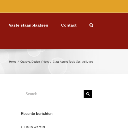
Vaste staanplaatsen
Contact
Home
/
Creative
,
Design
,
Videos
/
Class Aptent Taciti Soci Ad Litora
Recente berichten
Hallo wereld.