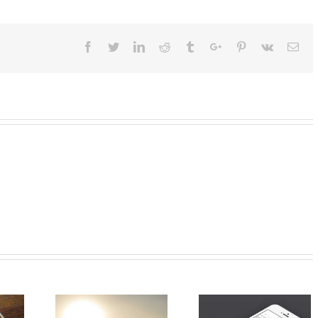
Facebook
Twitter
Linkedin
Reddit
Tumblr
Google+
Pinterest
Vk
Ema