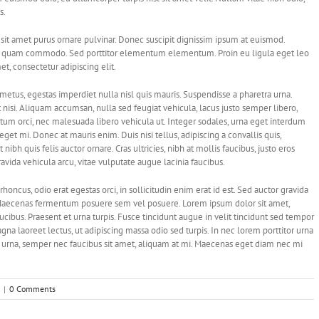
s.
sit amet purus ornare pulvinar. Donec suscipit dignissim ipsum at euismod.
la quam commodo. Sed porttitor elementum elementum. Proin eu ligula eget leo
t, consectetur adipiscing elit.
metus, egestas imperdiet nulla nisl quis mauris. Suspendisse a pharetra urna.
nisi. Aliquam accumsan, nulla sed feugiat vehicula, lacus justo semper libero,
entum orci, nec malesuada libero vehicula ut. Integer sodales, urna eget interdum
eget mi. Donec at mauris enim. Duis nisi tellus, adipiscing a convallis quis,
 nibh quis felis auctor ornare. Cras ultricies, nibh at mollis faucibus, justo eros
ravida vehicula arcu, vitae vulputate augue lacinia faucibus.
 rhoncus, odio erat egestas orci, in sollicitudin enim erat id est. Sed auctor gravida
s. Maecenas fermentum posuere sem vel posuere. Lorem ipsum dolor sit amet,
aucibus. Praesent et urna turpis. Fusce tincidunt augue in velit tincidunt sed tempor
gna laoreet lectus, ut adipiscing massa odio sed turpis. In nec lorem porttitor urna
to urna, semper nec faucibus sit amet, aliquam at mi. Maecenas eget diam nec mi
|
0 Comments